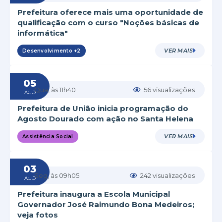
Prefeitura oferece mais uma oportunidade de
qualificação com o curso "Noções básicas de
informática"
VER MAIS
Desenvolvimento +2
05
Qua
11h40
56
visualizações
AGO
Prefeitura de União inicia programação do
Agosto Dourado com ação no Santa Helena
VER MAIS
Assistência Social
03
Seg
09h05
242
visualizações
AGO
Prefeitura inaugura a Escola Municipal
Governador José Raimundo Bona Medeiros;
veja fotos