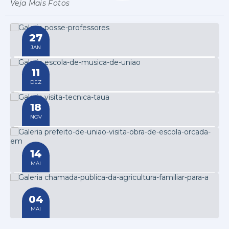
Veja Mais Fotos
30
ABR
27
PI TV 02 - Saúde 30/04/2026
JAN
ASSISTIR
Terça-feira
Posse professores
11
DEZ
Quinta-feira
Escola de Música de União
18
NOV
Terça-feira
Visita técnica Tauá
14
MAI
Quarta-feira
Prefeito de União visita obra de escola
orçada em R$ 3 milhões no Bairro São
04
Pedro
MAI
Segunda-feira