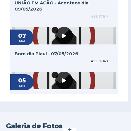
UNIÃO EM AÇÃO - Acontece dia
09/05/2026
ASSISTIR
07
MAI
Bom dia Piauí - 07/05/2026
ASSISTIR
05
MAI
VT PITV 2 União em Ação - 05/05/26 -
Viveiro, Saúde UBS São Sebastião,
Prefeito
ASSISTIR
Galeria de Fotos
VER MAIS